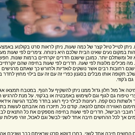
. ניתן לטייל טיול קצר של כמה שעות, ניתן לראות סרט בקולנוע באמצע 
ת במקום נעים שאינו הבית שלכם היא נינוחה. צימרים לפי שעות מענ
א זול ומשתלם יותר. כמובן שישנם חדרים יוקרתיים ברמות שונות. חפ
מה מכילים מלונות לפי שעה. חדרים לפי שעות בחיפה שהם יוקרתיים,
שנם רחובות רבים אשר נושקים לואדיות ולחורש כך שאתם מרגישים 
שלב תקופה אותו מבלים בסגנון כפרי זה עם זה עם בילוי מחוץ לחדר בו
 ג'קוזי.
טה אל מול חלון גדול ממנו ניתן להשקיף על הנוף. במטבח תמצאו אגרט
י טיפוח גם לגוף וגם לשימוש באמבטיה או בג'קוזי. על מנת להרגיש
ולשתות כוס קפה. רעיונות לבילוי כיף רוגע בחדר מלבד הגישה אידא
מום האווירה וסתם להנאה. קודם כל, תיזכרו מה אהבתם לעשות בתור 
ל חובבי הבישול, חדרים לפי שעות בחיפה מספקים את כל התנאים לביש
ם אך לכל ההחשים חיבה אחד לשני לבשל וגם לאכול, זוהי פעילות
ם החשים חיבה אחד לשני. בחרו דווקא סרט שראיתם כבר ושניכם א