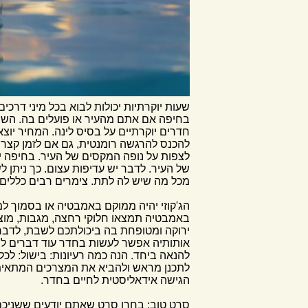
שעות יוקרתיות יכולות לבוא בכל מיני דרכים
בחיפה אם אתם מהעיר או פועלים בה. השהו
חדרים יוקרתיים על בסיס לינה. המחיר יוצ
להכנס להרגשה רומנטית, גם אם לזמן קצר. 
לצפות על נופה המקסים של העיר. בחיפה י
של העיר. לדבר יש עדיפות עצום. כך ניתן ל
מכל מה שיש לה לתת. צימרים רבים כללים גם
הג'קוזי יהיה ממוקם באמבטיה או בסמוך למי
באמבטיה תמצאו חלוקי רחצה, מגבות, מוצר
ירוקה ומטופחת בה ביכולתכם לשבת, לדבר 
אותותיה אפשר לעשות בחדר עוד דברים לחי
להנאה ביחד. הנה כמה רעיונות: בישול: לכ
לתכנן מראש ולהביא את המצרכים המתאימי
הגישה אידאליסטית לחיים בחדר.
סרט טוב: בחרו סרט שאתם יודעים ששניכ