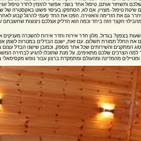
לכם ותשחזר אותם. טיפול אחד בשני: אפשר להזמין לחדר טיפול זוגי
ם שיטת טיפול- מצויין. אם לא, הסתפקו בעיסוי פשוט באקסטרה של שמ
חרר גם את הזרימה והאווירה. הפכו את החד פעמי להרגל קבוע לאחר
בילוי הקצר הזה ביחד וכמה הוא הדליק אצלכם ניצוצות שחשבתם ש
שעות בצפון? בגדול, מלון חדר אירוח וחדר אירוח להשכרה מעניקים את
 את החלל תמורת תשלום. עם זאת, ישנם הבדלים במטרות לשמן אנש
ג המתקנים והשירותים שכל אתר מספק, וכמובן שישנו הבדל עצום במ
ר למה הצרכים שלכם מתאימים, על מנת שתוכלו להגיע לבחירה המשתל
 ומטיילים מהמדינה ומהעולם ומתמקדת ברצון עבור נופש מקסימאלי ב