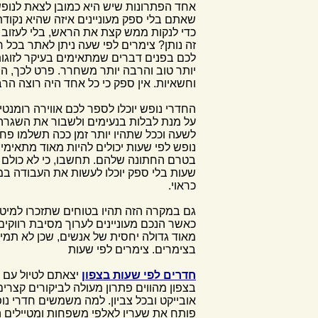
אחד הפתרונות שיש היא כמובן לצאת לנופש
שאתם בלי ספק מעוניינים איזה שהיא נקו
כדי לנקות ממש קצת את הראש, בלי לעזוב לג
זה נותן? צימרים לפי שעה ניתן לאתר בכל 
לכם בפנים דברים שמתאימים בעיקר לזוגות: 
יותר טוב והרבה יותר משחרר. פרט לכך, ה
וחשאיות. אין ספק כי כל אחד היה רוצה הר
החדרי נופש יוכלו לספר לכם אווירה רומנט
על מנת לבלות בנעימים ולשבור את השגרה 
לשעה וככל שתהיו יותר זמן ככה תשלמו פחות
נופש לפי שעות יכולים להיות מאוד מתאימ
בטרם החתונה שלהם. תחשבו, כי לא כולם י
שעות בלי ספק יוכלו לעשות את העבודה ב
כראוי.
גם במקרה הזה תהיו בטוחים שתזכרו למיטב
כאשר הנכם מעוניינים לערוך מסיבת רווקי
מאוד גדולה יחסית של אנשים, שכן לא תמי
בצימרים. צימרים לפי שעות
חדרים לפי שעות בצפון
יצאתם לטיול עם כ
בצפון מהווים פתרון מעולה לביקורים קצרי
אובייקט ובכל צביון. למה משמשים חדרי 
פותח את שעריו לאלפי משפחות ומטיילים ה