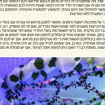
שכל מה שתצטרכו זה להרים טלפון ולבקש שידאגו לכם להסעה עם מונ
זה עם זה עם השכרת חדר אירוח לכמה שעות תיהיה לכם האופציה לי
. אפשר להתחיל את היום בטיול, להמשיך למסעדה איכותית, להתפנק ב
 רומנטית ללא הפרעות.
על מסיבות רווקות ורווקים. אפשר לתכנן מראש זה עם זה עם בעלי 
זיכרונות מענגים לפני שמהרווקות נפרדים, ואם זה לא מספיק, רוב 
ובריכה פרטית. מה כדאי לשאול את בעלי החדרי נופש לפי שמגיעים? 
בזמן, מאחר ואנשים אחרים עלולים להזמין את אותו אזור לנופש או 
ולא ביכולתכם לעשות זאת כי לא נערכתם נכון מראש. אם יש לכם תינו
וחה אמיתית. כמו כן, אם יצאתם לטייל עם כלב או חיה אחרת, ציינו 
הגעה, מומלץ לברר האם ניתן להזמין אוכל לצימר, אם יש מכולת או