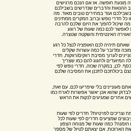
רה מונעת חופשה. אז אם הנכם מרגישים
טב ההנאות והדברים שנדרשים בשבילכם
 בשבילכם ועוד במחירים טובים מאוד. מה
ו כל חדרי נופש וברוב המקרים ממתינים
כל מה שיכול להפוך את היום שלכם להרבה
ת לאפשר לכם כמה שעות של רוגע
אווירה האינטימית והשקטה שנוצרה.
ם שאתם תיהיה לכם האופציה לנצל כל רגע
נמוכה ומדובר על כמה עשרות שקלים
ינים לערוך מסיבת רווקים/רווקות, חדרי
ה המיועדים ולחגוג להם כמו שצריך
ף. לכן, במקרה שכזה, חדרי נופש לפי
עצם ביכולתכם לתכנן את המסיבה שלכם
 מעוניינים בלי שיפריעו לכם. עם זאת,
 לבדוק שהוא אכן יאשר אפשרות לארח כמו
נשים אחרים שמגיעים לנקות את הראש
ח וצריכים לפרטיות? חדרים לפי שעות
יבוצים שמציעים חדרים לפי שעות לכל
 הזמנה? כמה שעות של מנוחה הצפון
שות הארוכות. אם יצאתם לטיול של מספר