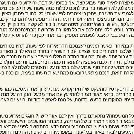
 קצרה לאיזה סוף שבוע קצר, אך בסופו של דבר, זה ידוע כי גם השג
דת מפלט, לא רועשת בה ביכולתכם לבלות כמה שעות של רוגע, עם מי
מרי את השגרה, ייתכן כי צימרים לפי שעות יוכלו להוות פתרון מצוין
רחבי המדינה, מצפון הארץ ועד דרומה. החדרי נופש הללו הם בדיוק כמ
ג'קוזי, רעוש יבשה/רטובה, מיטה זוגית, כיבוד לא קשה, בקבוק יין ו
חדרי נופש הללו יתנו לכם את כל האווירה שדרושה מבחינתכם על מנ
בה רוגע בבית, אבל לפעמים מספיק דבר אחד קטן כדי להרוס את כל ה
ית במיוחד. כאשר תזמינו לעצמכם חדר אירוח לפי שעות, תהיו בטוחי
שלכם. המחירים כפי שציינו, עבור השהייה בחדרים היא לרוב מאוד 
 עבור יותר שעות. מה עוד החדרים הללו מציעים? אם נניח הנכם מעוני
ים לכך. תיהיה לכם האופציה להתארח כמה חברים/חברות עם חתן/הכל
רצו ממש להנות סוף שבוע שלם במקום עליו תצטרכו לשלם לא קצת כס
מקרה הזאת, הנכם מראש קובעים כמה שעות תשהו בצימר, וכן ככה ב
 הדיסקרטיות והשקט שלו תזדקקו על מנת לערוך את המסיבה כמו שאתם
ם בחדרים, כדאי מאוד תמיד להתייעץ עם אחד מבעלי הנקודה על מנת
ד יהיו מסוקרנים ברעש וכדומה, על מנת לאפשר סודיות ורוגע גם לא
ל המשפחה? נתקעתם בדרך ואין לכם אזור לישון? חוגגים אירוע משמ
ם באזור הצפוני המרהיב של המדינה, במבחר המושבים, היישובים והק
נופש לפי שעות בצפון? מה המחיר ובמה כדאי להתחשב לפני שמבצעים
מגיעים לבקר באזור בכל עונה, באופן מיוחד בתקופות החגים והחופ